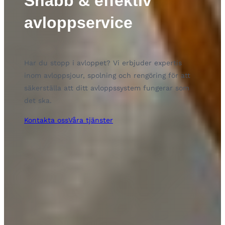
Snabb & effektiv
avloppservice
Har du stopp i avloppet? Vi erbjuder expertis
inom avloppsjour, spolning och rengöring för att
säkerställa att ditt avloppssystem fungerar som
det ska.
Kontakta oss
Våra tjänster