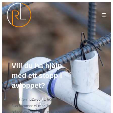
Vill du ha hjälp
med ett stopp i
avloppet?
Fyll i formuläret till höger så
återkommer vi med kompletterande
frågor eller ett färdigt prisförslag.