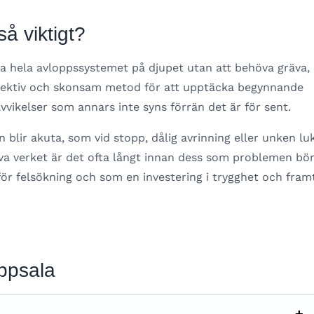
så viktigt?
 hela avloppssystemet på djupet utan att behöva gräva, 
effektiv och skonsam metod för att upptäcka begynnande
avvikelser som annars inte syns förrän det är för sent.
blir akuta, som vid stopp, dålig avrinning eller unken lu
lva verket är det ofta långt innan dess som problemen bö
för felsökning och som en investering i trygghet och fram
Uppsala