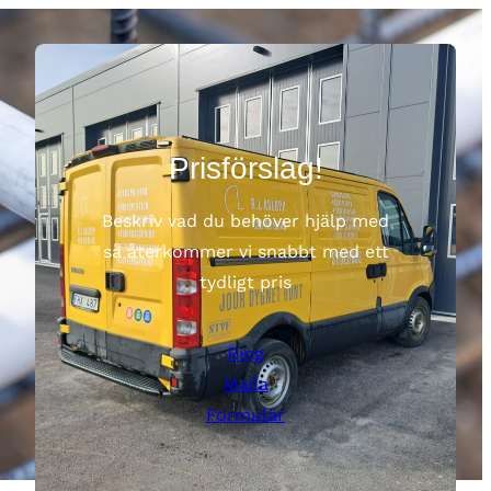
020899546
rlavloppab@gmail.com
TJÄNSTER
KONTAKT
PRISFÖRSLAG
|
OFFERT
Prisförslag!
Beskriv vad du behöver hjälp med
så återkommer vi snabbt med ett
tydligt pris
Ring
Maila
Formulär