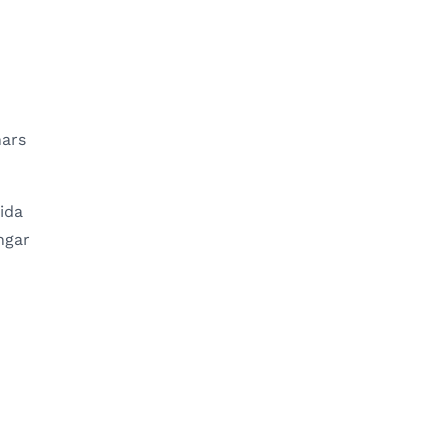
nars
ida
ngar