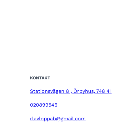
KONTAKT
Stationsvägen 8 , Örbyhus, 748 41
020899546
rlavloppab@gmail.com