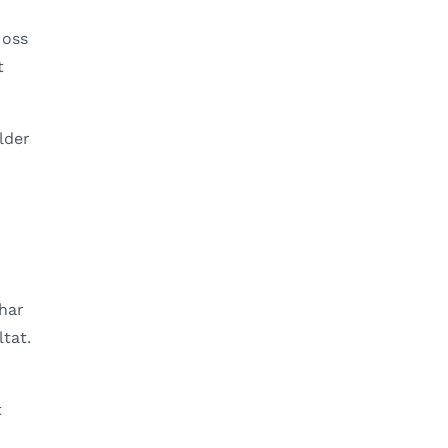
 oss
t
lder
 har
tat.
t