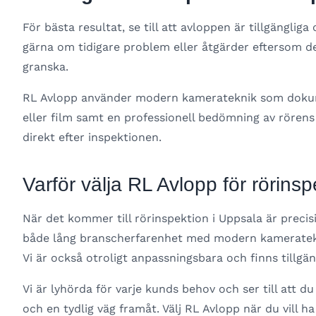
För bästa resultat, se till att avloppen är tillgänglig
gärna om tidigare problem eller åtgärder eftersom de
granska.
RL Avlopp använder modern kamerateknik som dokume
eller film samt en professionell bedömning av rörens
direkt efter inspektionen.
Varför välja RL Avlopp för rörins
När det kommer till rörinspektion i Uppsala är preci
både lång branscherfarenhet med modern kamerateknik 
Vi är också otroligt anpassningsbara och finns tillgän
Vi är lyhörda för varje kunds behov och ser till att d
och en tydlig väg framåt. Välj RL Avlopp när du vill ha