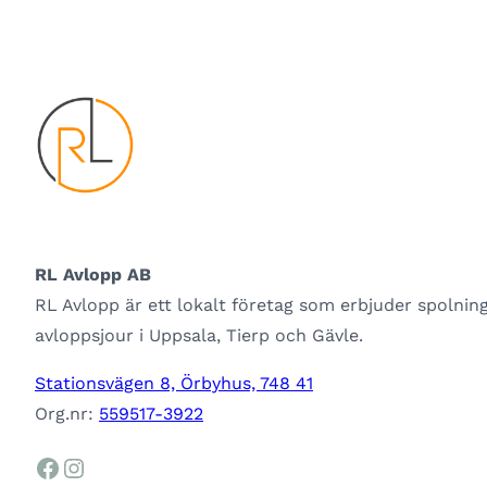
RL Avlopp AB
RL Avlopp är ett lokalt företag som erbjuder spolnin
avloppsjour i Uppsala, Tierp och Gävle.
Stationsvägen 8, Örbyhus, 748 41
Org.nr:
559517-3922
Facebook
Instagram