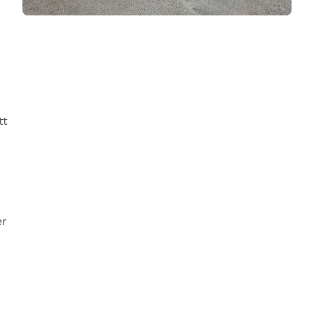
tt
er