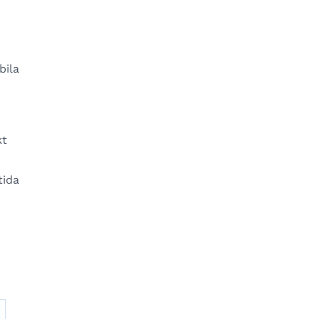
bila
kt
r
tida