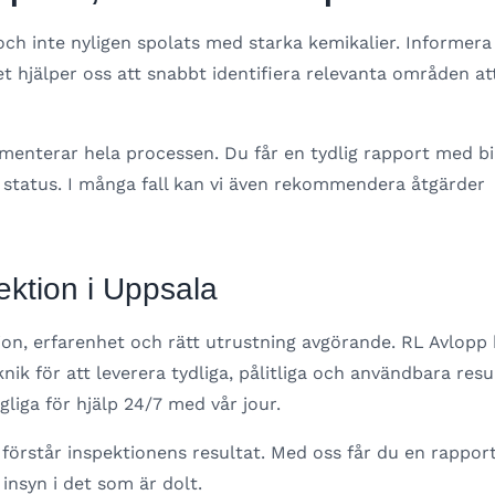
a och inte nyligen spolats med starka kemikalier. Informera
t hjälper oss att snabbt identifiera relevanta områden at
nterar hela processen. Du får en tydlig rapport med bi
 status. I många fall kan vi även rekommendera åtgärder
pektion i Uppsala
sion, erfarenhet och rätt utrustning avgörande. RL Avlopp
för att leverera tydliga, pålitliga och användbara resul
gliga för hjälp 24/7 med vår jour.
u förstår inspektionens resultat. Med oss får du en rappor
 insyn i det som är dolt.