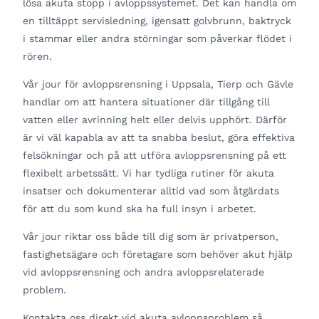
lösa akuta stopp i avloppssystemet. Det kan handla om
en tilltäppt servisledning, igensatt golvbrunn, baktryck
i stammar eller andra störningar som påverkar flödet i
rören.
Vår jour för avloppsrensning i Uppsala, Tierp och Gävle
handlar om att hantera situationer där tillgång till
vatten eller avrinning helt eller delvis upphört. Därför
är vi väl kapabla av att ta snabba beslut, göra effektiva
felsökningar och på att utföra avloppsrensning på ett
flexibelt arbetssätt. Vi har tydliga rutiner för akuta
insatser och dokumenterar alltid vad som åtgärdats
för att du som kund ska ha full insyn i arbetet.
Vår jour riktar oss både till dig som är privatperson,
fastighetsägare och företagare som behöver akut hjälp
vid avloppsrensning och andra avloppsrelaterade
problem.
Kontakta oss direkt vid akuta avloppsproblem så