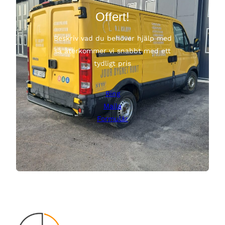
Offert!
Beskriv vad du behöver hjälp med
så återkommer vi snabbt med ett
tydligt pris
Ring
Maila
Formulär